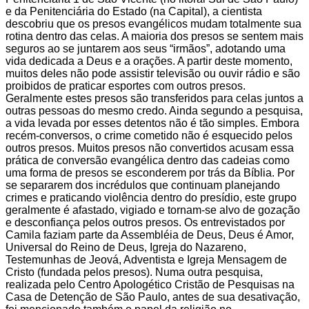
e da Penitenciária do Estado (na Capital), a cientista
descobriu que os presos evangélicos mudam totalmente sua
rotina dentro das celas. A maioria dos presos se sentem mais
seguros ao se juntarem aos seus “irmãos”, adotando uma
vida dedicada a Deus e a orações. A partir deste momento,
muitos deles não pode assistir televisão ou ouvir rádio e são
proibidos de praticar esportes com outros presos.
Geralmente estes presos são transferidos para celas juntos a
outras pessoas do mesmo credo. Ainda segundo a pesquisa,
a vida levada por esses detentos não é tão simples. Embora
recém-conversos, o crime cometido não é esquecido pelos
outros presos. Muitos presos não convertidos acusam essa
prática de conversão evangélica dentro das cadeias como
uma forma de presos se esconderem por trás da Bíblia. Por
se separarem dos incrédulos que continuam planejando
crimes e praticando violência dentro do presídio, este grupo
geralmente é afastado, vigiado e tornam-se alvo de gozação
e desconfiança pelos outros presos. Os entrevistados por
Camila faziam parte da Assembléia de Deus, Deus é Amor,
Universal do Reino de Deus, Igreja do Nazareno,
Testemunhas de Jeová, Adventista e Igreja Mensagem de
Cristo (fundada pelos presos). Numa outra pesquisa,
realizada pelo Centro Apologético Cristão de Pesquisas na
Casa de Detenção de São Paulo, antes de sua desativação,