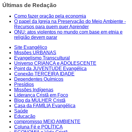
Últimas de Redação
Como fazer oração pela economia
O papel da Igreja na Preservação do Meio Ambiente -
Recursos para quem quer Aprender
ONU: atos violentos no mundo com base em etnia e
religião devem parar
Site Evangélico
Missões URBANAS
Evangelismo Transcultural
Universo CRIANÇA e ADOLESCENTE
Point da JUVENTUDE Evangélica
Conexão TERCEIRA IDADE
Dependentes Químicos
Presídios
Missões Indígenas
Liderança Cristã em Foco
Blog da MULHER Cristã
Casa da FAMÍLIA Evangélica
Saúde
Educação
compromisso MEIO AMBIENTE
Coluna Fé e POLÍTICA