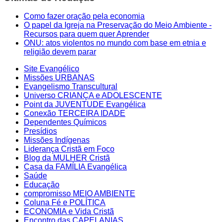
Como fazer oração pela economia
O papel da Igreja na Preservação do Meio Ambiente -
Recursos para quem quer Aprender
ONU: atos violentos no mundo com base em etnia e
religião devem parar
Site Evangélico
Missões URBANAS
Evangelismo Transcultural
Universo CRIANÇA e ADOLESCENTE
Point da JUVENTUDE Evangélica
Conexão TERCEIRA IDADE
Dependentes Químicos
Presídios
Missões Indígenas
Liderança Cristã em Foco
Blog da MULHER Cristã
Casa da FAMÍLIA Evangélica
Saúde
Educação
compromisso MEIO AMBIENTE
Coluna Fé e POLÍTICA
ECONOMIA e Vida Cristã
Encontro das CAPELANIAS