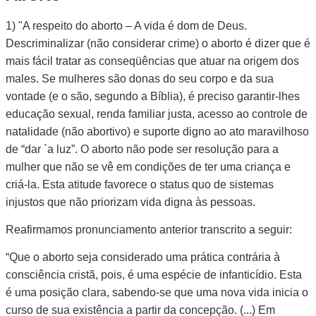
1) "A respeito do aborto – A vida é dom de Deus.
Descriminalizar (não considerar crime) o aborto é dizer que é
mais fácil tratar as conseqüências que atuar na origem dos
males. Se mulheres são donas do seu corpo e da sua
vontade (e o são, segundo a Bíblia), é preciso garantir-lhes
educação sexual, renda familiar justa, acesso ao controle de
natalidade (não abortivo) e suporte digno ao ato maravilhoso
de “dar `a luz”. O aborto não pode ser resolução para a
mulher que não se vê em condições de ter uma criança e
criá-la. Esta atitude favorece o status quo de sistemas
injustos que não priorizam vida digna às pessoas.
Reafirmamos pronunciamento anterior transcrito a seguir:
“Que o aborto seja considerado uma prática contrária à
consciência cristã, pois, é uma espécie de infanticídio. Esta
é uma posição clara, sabendo-se que uma nova vida inicia o
curso de sua existência a partir da concepção. (...) Em