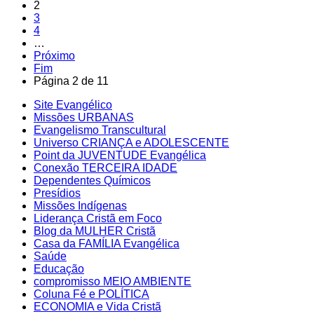
2
3
4
…
Próximo
Fim
Página 2 de 11
Site Evangélico
Missões URBANAS
Evangelismo Transcultural
Universo CRIANÇA e ADOLESCENTE
Point da JUVENTUDE Evangélica
Conexão TERCEIRA IDADE
Dependentes Químicos
Presídios
Missões Indígenas
Liderança Cristã em Foco
Blog da MULHER Cristã
Casa da FAMÍLIA Evangélica
Saúde
Educação
compromisso MEIO AMBIENTE
Coluna Fé e POLÍTICA
ECONOMIA e Vida Cristã