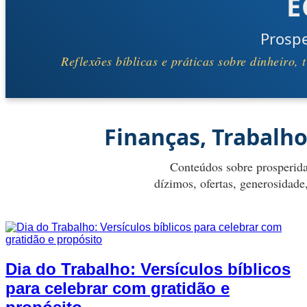
E
Prosp
Reflexões bíblicas e práticas sobre dinheiro
Finanças, Trabalh
Conteúdos sobre prosperida
dízimos, ofertas, generosidade
Dia do Trabalho: Versículos bíblicos
para celebrar com gratidão e