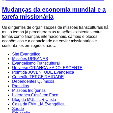
Mudanças da economia mundial e a
tarefa missionária
Os dirigentes de organizações de missões transculturais há
muito tempo já perceberam as relações existentes entre
temas como finanças internacionais, câmbio e blocos
econômicos e a capacidade de enviar missionários e
sustentá-los em regiões não…
Site Evangélico
Missões URBANAS
Evangelismo Transcultural
Universo CRIANÇA e ADOLESCENTE
Point da JUVENTUDE Evangélica
Conexão TERCEIRA IDADE
Dependentes Químicos
Presídios
Missões Indígenas
Liderança Cristã em Foco
Blog da MULHER Cristã
Casa da FAMÍLIA Evangélica
Saúde