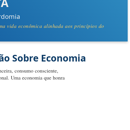
TÃ
rdomia
uma vida econômica alinhada aos princípios do
tão Sobre Economia
nceira, consumo consciente,
ssional. Uma economia que honra