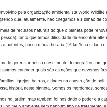
envolvido pela organização ambientalista World Wildlif
sendo que, atualmente, não chegamos a 1 bilhão de c
ais de recursos naturais do que o planeta pode renova
essoa), tanto que temos dificuldade de encontrar alter
s e potentes, nossa média horária (16 km/h na cidade 
ma de gerenciar nosso crescimento demográfico com qual
 possamos entender quais são as ações que devemos faz
ílias, igrejas, bairros, cidades na construção de políti
nossa história neste planeta. Somos os mordomos, somos
os no jardim, mas também foi nos dado o poder e a ca
sil no meio ambiente sem nenhum tipo de tratamento, 