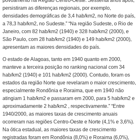
povoamento na Região Centro-Oeste. Sessenta anos após,
persistiram as diferenças regionais, por exemplo,
densidades demográficas de 3,4 hab/km2, no Norte do país,
a 78,3 hab/km2, no Sudeste.” “Na região Sudeste, o Rio de
Janeiro, com 82 hab/km2 (1940) e 328 hab/km2 (2000), e
São Paulo, com 28 hab/km2 (1940) e 149 hab/km2 (2000),
apresentam as maiores densidades do país.
O estado de Alagoas, tanto em 1940 quanto em 2000,
manteve a terceira posição no ranking nacional com 34
hab/km2 (1940) e 101 hab/km2 (2000). Contudo, foram os
estados da região Norte que revelaram o maior crescimento,
especialmente Rondônia e Roraima, que em 1940 não
atingiam 1 hab/km2 e passaram em 2000, para 5 hab/km2 e
aproximadamente 2 hab/km2 , respectivamente.” “Entre
1940/2000, as maiores taxas de crescimento anuais
ocorreram nas regiões Centro-Oeste e Norte (4,1% e 3,6%).
Na ótica estadual, as maiores taxas de crescimento
registradas foram em Rondônia (8,0%) e Roraima (6,0%),