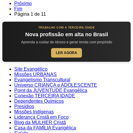
Próximo
Fim
Página 1 de 11
TRABALHO COM A TERCEIRA IDADE
Nova profissão em alta no Brasil
Aprenda a cuidar de idosos e gerar renda com propósito
LER AGORA
Site Evangélico
Missões URBANAS
Evangelismo Transcultural
Universo CRIANÇA e ADOLESCENTE
Point da JUVENTUDE Evangélica
Conexão TERCEIRA IDADE
Dependentes Químicos
Presídios
Missões Indígenas
Liderança Cristã em Foco
Blog da MULHER Cristã
Casa da FAMÍLIA Evangélica