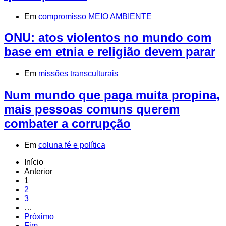
Em
compromisso MEIO AMBIENTE
ONU: atos violentos no mundo com
base em etnia e religião devem parar
Em
missões transculturais
Num mundo que paga muita propina,
mais pessoas comuns querem
combater a corrupção
Em
coluna fé e política
Início
Anterior
1
2
3
…
Próximo
Fim